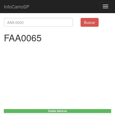
InfoCarroSP
Toggl
navig
Buscar
FAA0065
Dados básicos