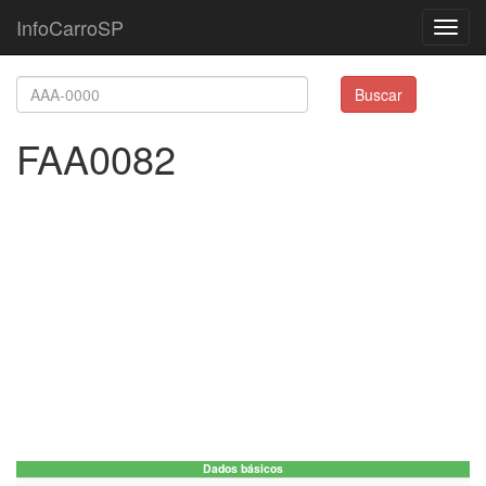
InfoCarroSP
Toggl
navig
Buscar
FAA0082
Dados básicos