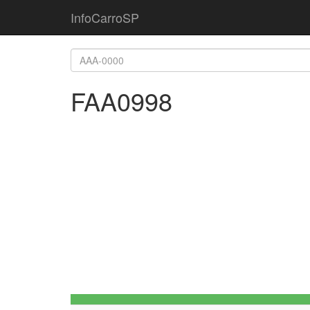
InfoCarroSP
FAA0998