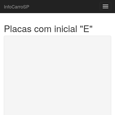
InfoCarroSP
Toggl
navig
Placas com inicial "E"