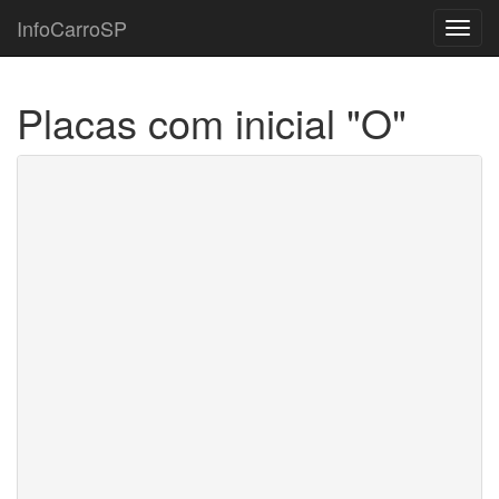
InfoCarroSP
Toggl
navig
Placas com inicial "O"