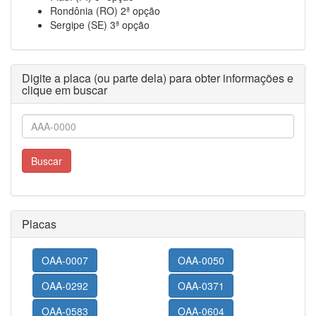
Rondônia (RO) 2ª opção
Sergipe (SE) 3ª opção
Digite a placa (ou parte dela) para obter informações e
clique em buscar
Buscar
Placas
OAA-0007
OAA-0050
OAA-0292
OAA-0371
OAA-0583
OAA-0604