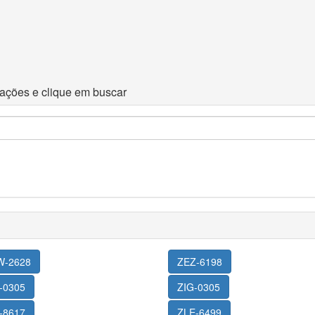
rmações e clique em buscar
W-2628
ZEZ-6198
-0305
ZIG-0305
-8617
ZLE-6499