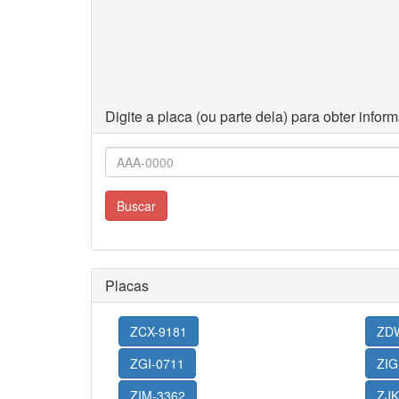
Digite a placa (ou parte dela) para obter info
Buscar
Placas
ZCX-9181
ZD
ZGI-0711
ZIG
ZIM-3362
ZJK