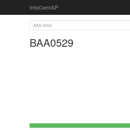
InfoCarroSP
BAA0529