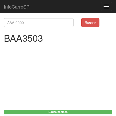
InfoCarroSP
Toggl
navig
Buscar
BAA3503
Dados básicos