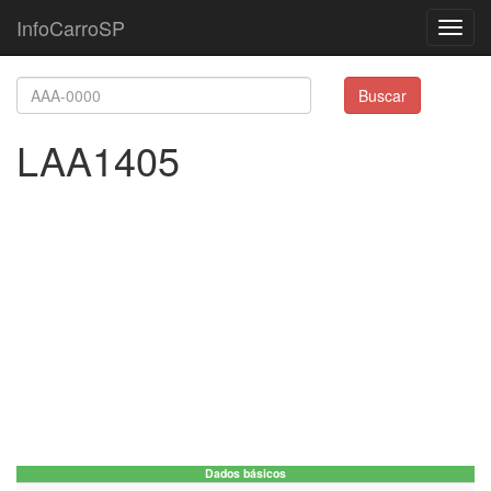
InfoCarroSP
Toggl
navig
Buscar
LAA1405
Dados básicos