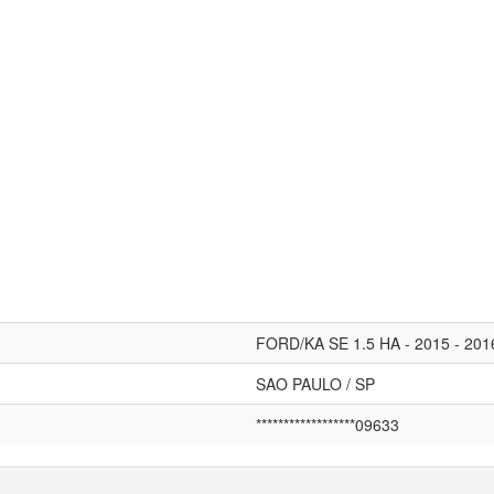
FORD/KA SE 1.5 HA - 2015 - 20
SAO PAULO / SP
******************09633