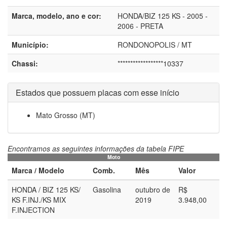
Marca, modelo, ano e cor:
HONDA/BIZ 125 KS - 2005 -
2006 - PRETA
Município:
RONDONOPOLIS / MT
Chassi:
******************10337
Estados que possuem placas com esse início
Mato Grosso (MT)
Encontramos as seguintes informações da tabela FIPE
Moto
Marca / Modelo
Comb.
Mês
Valor
HONDA / BIZ 125 KS/
Gasolina
outubro de
R$
KS F.INJ./KS MIX
2019
3.948,00
F.INJECTION