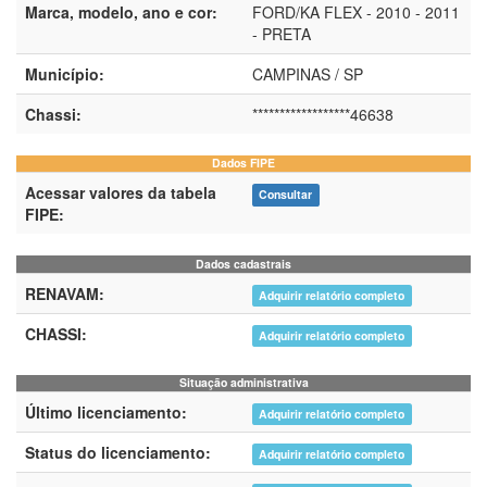
Marca, modelo, ano e cor:
FORD/KA FLEX - 2010 - 2011
- PRETA
Município:
CAMPINAS / SP
Chassi:
******************46638
Dados FIPE
Acessar valores da tabela
Consultar
FIPE:
Dados cadastrais
RENAVAM:
Adquirir relatório completo
CHASSI:
Adquirir relatório completo
Situação administrativa
Último licenciamento:
Adquirir relatório completo
Status do licenciamento:
Adquirir relatório completo