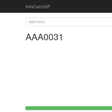
InfoCarroSP
AAA0031