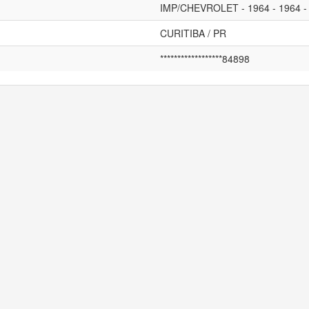
IMP/CHEVROLET - 1964 - 1964 -
CURITIBA / PR
******************84898