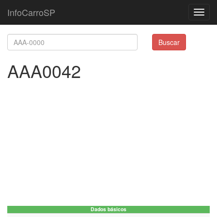
InfoCarroSP
Toggl
navig
Buscar
AAA0042
Dados básicos