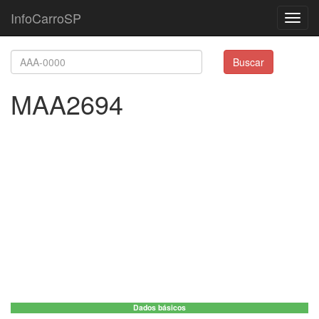
InfoCarroSP
Toggl
navig
Buscar
MAA2694
Dados básicos