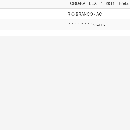
FORD/KA FLEX - * - 2011 - Preta
RIO BRANCO / AC
******************96416