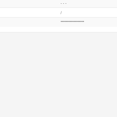
- - -
/
******************