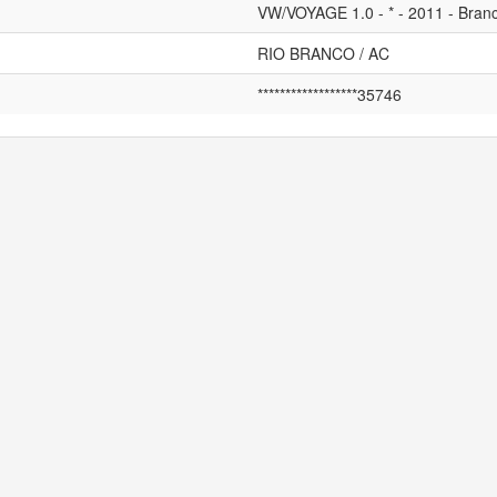
VW/VOYAGE 1.0 - * - 2011 - Bran
RIO BRANCO / AC
******************35746