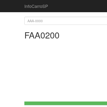
InfoCarroSP
FAA0200