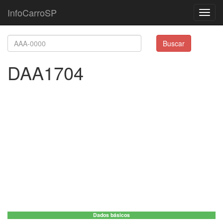
InfoCarroSP
Toggl
navig
Buscar
DAA1704
Dados básicos