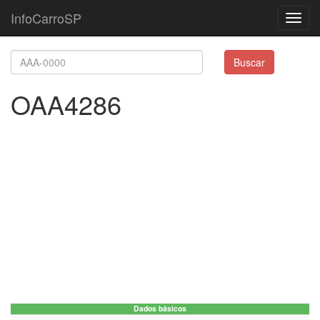
InfoCarroSP
Toggl
navig
Buscar
OAA4286
Dados básicos