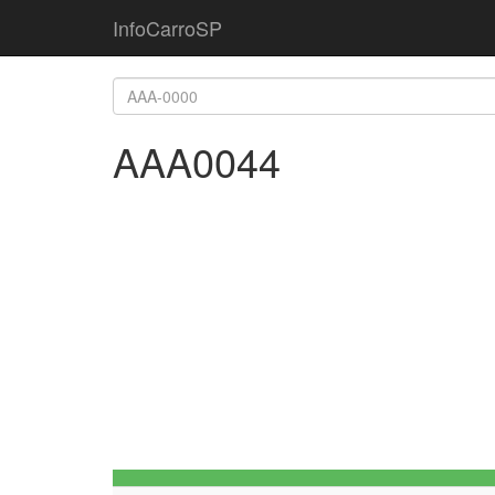
InfoCarroSP
AAA0044