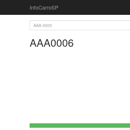
InfoCarroSP
AAA0006