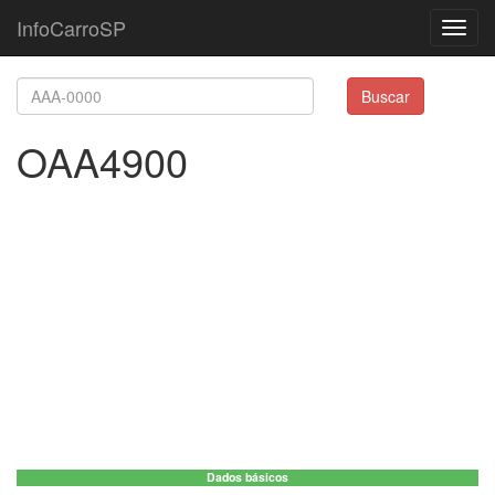
InfoCarroSP
Toggl
navig
Buscar
OAA4900
Dados básicos