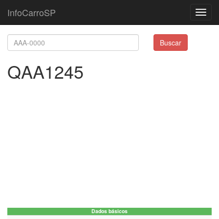
InfoCarroSP
Toggl
navig
Buscar
QAA1245
Dados básicos