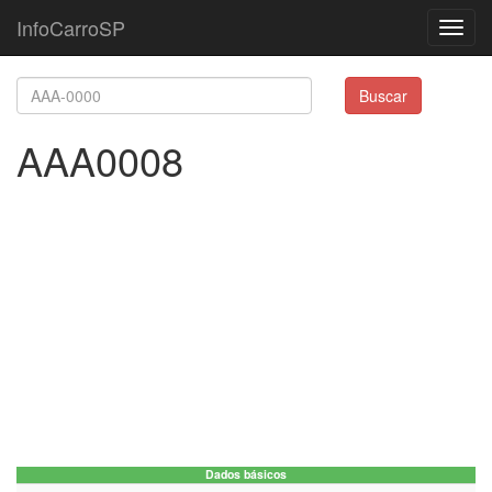
InfoCarroSP
Toggl
navig
Buscar
AAA0008
Dados básicos