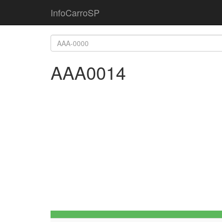
InfoCarroSP
AAA0014