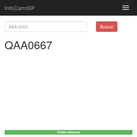
InfoCarroSP
Toggl
navig
Buscar
QAA0667
Dados básicos