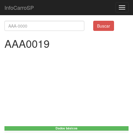
InfoCarroSP
Toggl
navig
Buscar
AAA0019
Dados básicos