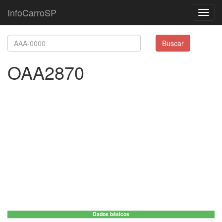
InfoCarroSP
Toggl
navig
Buscar
OAA2870
Dados básicos