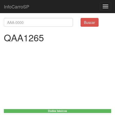
InfoCarroSP
Toggl
navig
Buscar
QAA1265
Dados básicos