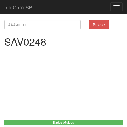
InfoCarroSP
Toggl
navig
Buscar
SAV0248
Dados básicos