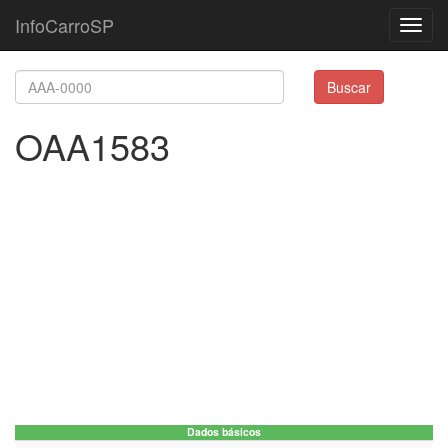
InfoCarroSP
Toggl
navig
Buscar
OAA1583
Dados básicos