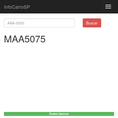
InfoCarroSP
Toggl
navig
Buscar
MAA5075
Dados básicos