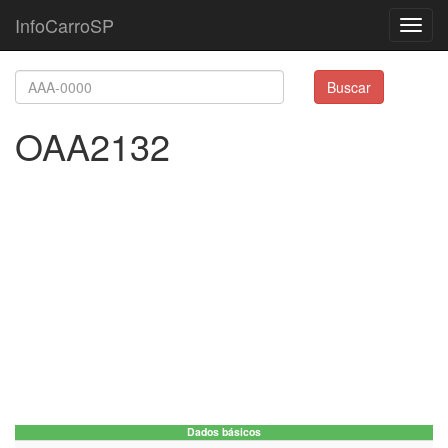
InfoCarroSP
Toggl
navig
Buscar
OAA2132
Dados básicos