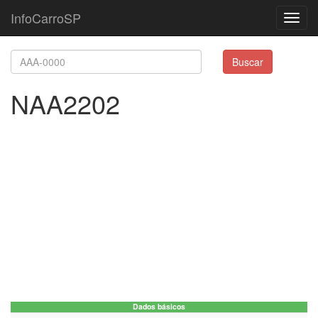
InfoCarroSP
Toggl
navig
Buscar
NAA2202
Dados básicos