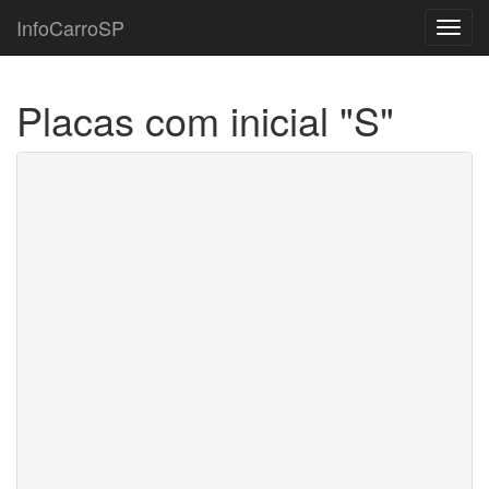
InfoCarroSP
Toggl
navig
Placas com inicial "S"