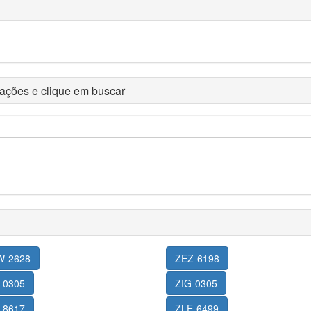
rmações e clique em buscar
W-2628
ZEZ-6198
-0305
ZIG-0305
-8617
ZLE-6499