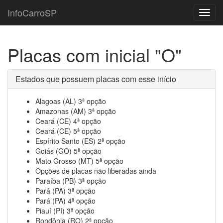
InfoCarroSP
Toggl
navig
Placas com inicial "O"
Estados que possuem placas com esse início
Alagoas (AL) 3ª opção
Amazonas (AM) 3ª opção
Ceará (CE) 4ª opção
Ceará (CE) 5ª opção
Espírito Santo (ES) 2ª opção
Goiás (GO) 5ª opção
Mato Grosso (MT) 5ª opção
Opções de placas não liberadas ainda
Paraíba (PB) 3ª opção
Pará (PA) 3ª opção
Pará (PA) 4ª opção
Piauí (PI) 3ª opção
Rondônia (RO) 2ª opção